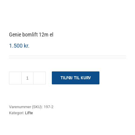
Genie bomlift 12m el
1.500
kr.
TILFØJ TIL KURV
Genie
bomlift
12m
el
antal
Varenummer (SKU):
197-2
Kategori:
Lifte