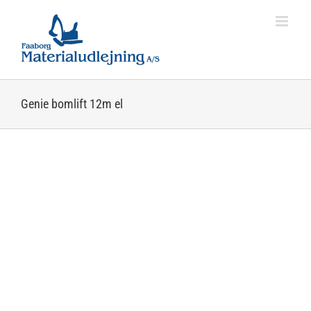
Skip
to
content
Genie bomlift 12m el