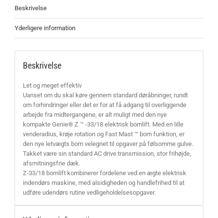
Beskrivelse
Yderligere information
Beskrivelse
Let og meget effektiv
Uanset om du skal køre gennem standard døråbninger, rundt
om forhindringer eller det er for at få adgang til overliggende
arbejde fra midtergangene, er alt muligt med den nye
kompakte Genie® Z ™ -33/18 elektrisk bomlift. Med en lille
venderadius, krøje rotation og Fast Mast ™ bom funktion, er
den nye letvægts bom velegnet til opgaver på følsomme gulve.
Takket være sin standard AC drive transmission, stor frihøjde,
afsmitningsfrie dæk.
Z-33/18 bomlift kombinerer fordelene ved en ægte elektrisk
indendørs maskine, med alsidigheden og handlefrihed til at
udføre udendørs rutine vedligeholdelsesopgaver.