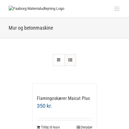
Skip
to
content
Mur og betonmaskine
Flamingoskærer Maicut Plus
350
kr.
Tilføj til kurv
Detaljer